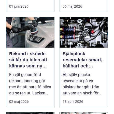
bilägare i Halls...
saltade vägar och
01 juni 2026
06 maj 2026
långa a...
Rekond i skövde
Självplock
så får du bilen att
reservdelar smart,
kännas som ny
hållbart och
igen
plånboksvänligt
En väl genomförd
Att själv plocka
rekonditionering gör
reservdelar på en
mer än att bara få bilen
bilskrot har gått från
att se ren ut. Lacken
att vara en nisch för
skyddas, interi...
inbitna bilentusiast...
02 maj 2026
18 april 2026