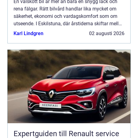
En välskött bil är mer än bara en snygg lack och
rena fälgar. Rätt bilvård handlar lika mycket om
säkerhet, ekonomi och vardagskomfort som om
utseende. I Eskilstuna, där årstiderna skiftar mellan
vägsalt, slask och dammiga somrar, behöver bilen
Karl Lindgren
02 augusti 2026
extra...
Expertguiden till Renault service