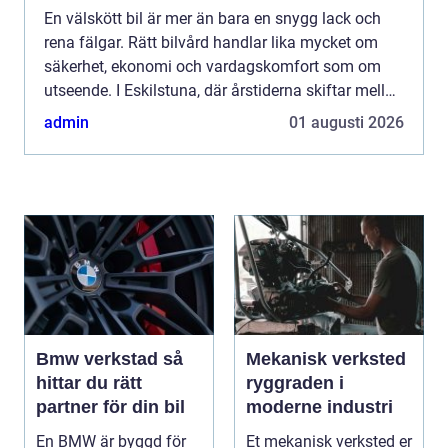
En välskött bil är mer än bara en snygg lack och
rena fälgar. Rätt bilvård handlar lika mycket om
säkerhet, ekonomi och vardagskomfort som om
utseende. I Eskilstuna, där årstiderna skiftar mellan
vägsalt, slask och dammiga somrar, behöver bilen
admin
01 augusti 2026
extra...
Bmw verkstad så
Mekanisk verksted
hittar du rätt
ryggraden i
partner för din bil
moderne industri
En BMW är byggd för
Et mekanisk verksted er