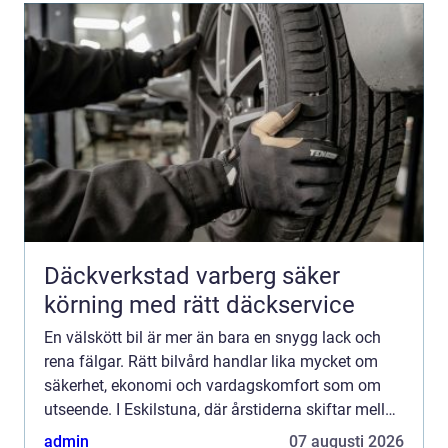
Däckverkstad varberg säker
körning med rätt däckservice
En välskött bil är mer än bara en snygg lack och
rena fälgar. Rätt bilvård handlar lika mycket om
säkerhet, ekonomi och vardagskomfort som om
utseende. I Eskilstuna, där årstiderna skiftar mellan
vägsalt, slask och dammiga somrar, behöver bilen
admin
07 augusti 2026