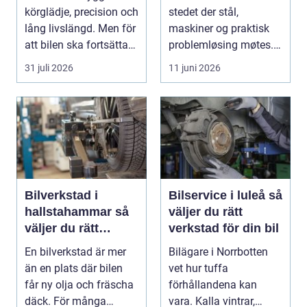
körglädje, precision och
stedet der stål,
lång livslängd. Men för
maskiner og praktisk
att bilen ska fortsätta
problemløsing møtes.
leverer...
Her blir ødelagte...
31 juli 2026
11 juni 2026
Bilverkstad i
Bilservice i luleå så
hallstahammar så
väljer du rätt
väljer du rätt
verkstad för din bil
verkstad för din bil
En bilverkstad är mer
Bilägare i Norrbotten
än en plats där bilen
vet hur tuffa
får ny olja och fräscha
förhållandena kan
däck. För många
vara. Kalla vintrar,