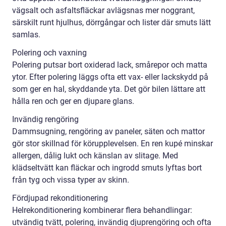
vägsalt och asfaltsfläckar avlägsnas mer noggrant,
särskilt runt hjulhus, dörrgångar och lister där smuts lätt
samlas.
Polering och vaxning
Polering putsar bort oxiderad lack, smårepor och matta
ytor. Efter polering läggs ofta ett vax- eller lackskydd på
som ger en hal, skyddande yta. Det gör bilen lättare att
hålla ren och ger en djupare glans.
Invändig rengöring
Dammsugning, rengöring av paneler, säten och mattor
gör stor skillnad för körupplevelsen. En ren kupé minskar
allergen, dålig lukt och känslan av slitage. Med
klädseltvätt kan fläckar och ingrodd smuts lyftas bort
från tyg och vissa typer av skinn.
Fördjupad rekonditionering
Helrekonditionering kombinerar flera behandlingar:
utvändig tvätt, polering, invändig djuprengöring och ofta