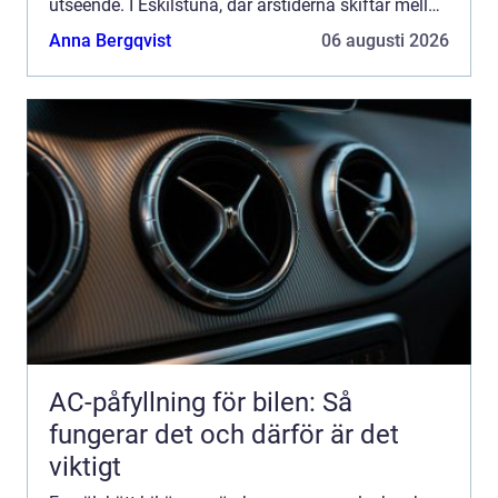
utseende. I Eskilstuna, där årstiderna skiftar mellan
vägsalt, slask och dammiga somrar, behöver bilen
Anna Bergqvist
06 augusti 2026
extra...
AC-påfyllning för bilen: Så
fungerar det och därför är det
viktigt