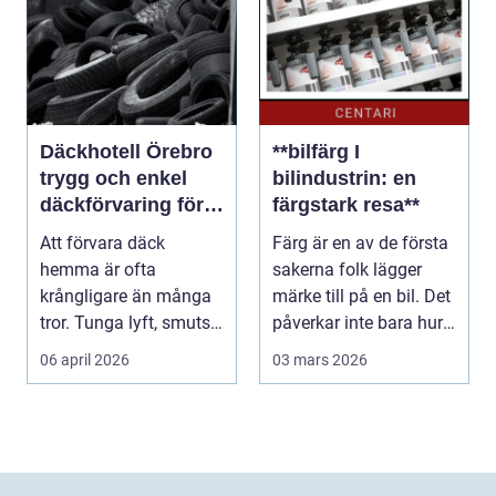
Däckhotell Örebro
**bilfärg I
trygg och enkel
bilindustrin: en
däckförvaring för
färgstark resa**
säkrare körning
Att förvara däck
Färg är en av de första
hemma är ofta
sakerna folk lägger
krångligare än många
märke till på en bil. Det
tror. Tunga lyft, smuts i
påverkar inte bara hur
förrådet och
ett for...
06 april 2026
03 mars 2026
osäkerhet...