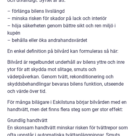
och utvändigt. Syftet är att:
– förlänga bilens livslängd
– minska risken för skador på lack och interiör
– höja säkerheten genom bättre sikt och ren miljö i
kupén
– behålla eller öka andrahandsvärdet
En enkel definition på bilvård kan formuleras så här:
Bilvård är regelbundet underhåll av bilens yttre och inre
ytor för att skydda mot slitage, smuts och
väderpåverkan. Genom tvätt, rekonditionering och
skyddsbehandlingar bevaras bilens funktion, utseende
och värde över tid.
För många bilägare i Eskilstuna börjar bilvården med en
handtvätt, men det finns flera steg som ger stor effekt:
Grundlig handtvätt
En skonsam handtvätt minskar risken för tvättrepor som
ofta uppstår i automatiska tvättanläggningar. Smuts,