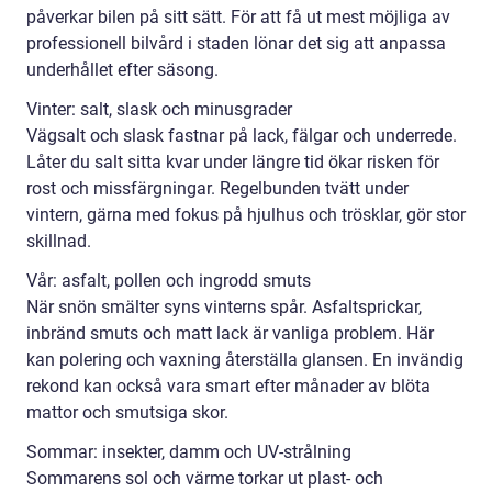
påverkar bilen på sitt sätt. För att få ut mest möjliga av
professionell bilvård i staden lönar det sig att anpassa
underhållet efter säsong.
Vinter: salt, slask och minusgrader
Vägsalt och slask fastnar på lack, fälgar och underrede.
Låter du salt sitta kvar under längre tid ökar risken för
rost och missfärgningar. Regelbunden tvätt under
vintern, gärna med fokus på hjulhus och trösklar, gör stor
skillnad.
Vår: asfalt, pollen och ingrodd smuts
När snön smälter syns vinterns spår. Asfaltsprickar,
inbränd smuts och matt lack är vanliga problem. Här
kan polering och vaxning återställa glansen. En invändig
rekond kan också vara smart efter månader av blöta
mattor och smutsiga skor.
Sommar: insekter, damm och UV-strålning
Sommarens sol och värme torkar ut plast- och