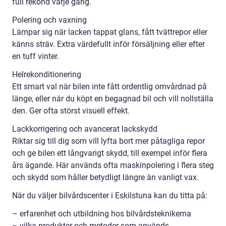
full rekond varje gång.
Polering och vaxning
Lämpar sig när lacken tappat glans, fått tvättrepor eller
känns sträv. Extra värdefullt inför försäljning eller efter
en tuff vinter.
Helrekonditionering
Ett smart val när bilen inte fått ordentlig omvårdnad på
länge, eller när du köpt en begagnad bil och vill nollställa
den. Ger ofta störst visuell effekt.
Lackkorrigering och avancerat lackskydd
Riktar sig till dig som vill lyfta bort mer påtagliga repor
och ge bilen ett långvarigt skydd, till exempel inför flera
års ägande. Här används ofta maskinpolering i flera steg
och skydd som håller betydligt längre än vanligt vax.
När du väljer bilvårdscenter i Eskilstuna kan du titta på:
– erfarenhet och utbildning hos bilvårdsteknikerna
– vilka produkter och metoder som används