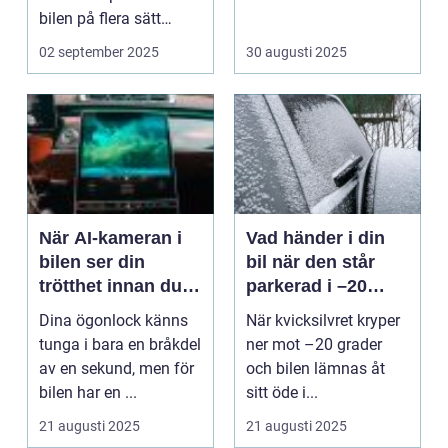
bilen på flera sätt
&nd...
02 september 2025
30 augusti 2025
När AI-kameran i
Vad händer i din
bilen ser din
bil när den står
trötthet innan du
parkerad i –20
gör det själv
grader i en vecka?
Dina ögonlock känns
När kvicksilvret kryper
tunga i bara en bråkdel
ner mot –20 grader
av en sekund, men för
och bilen lämnas åt
bilen har en ...
sitt öde i...
21 augusti 2025
21 augusti 2025