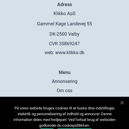
Adress
web:
www.klikko.dk
Menu
Annonsering
Om oss
Cookies
På vores website bruges cookies til at huske dine indstillinger,
Kontakta oss
statistik og personalisering af indhold og annoncer. Denne
Sitemap
information deles med tredjepart. Ved fortsat brug af websiden
godkender du cookiepolitikken.