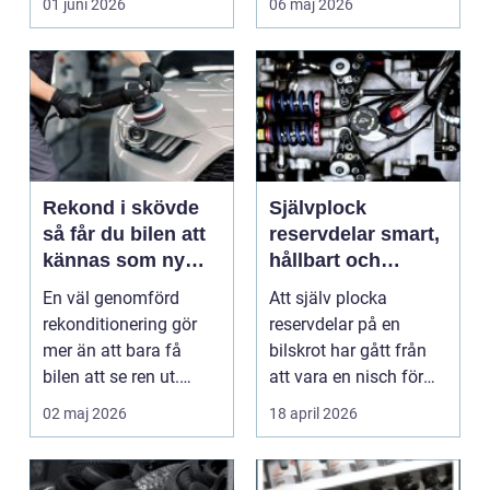
01 juni 2026
06 maj 2026
långa a...
Rekond i skövde
Självplock
så får du bilen att
reservdelar smart,
kännas som ny
hållbart och
igen
plånboksvänligt
En väl genomförd
Att själv plocka
rekonditionering gör
reservdelar på en
mer än att bara få
bilskrot har gått från
bilen att se ren ut.
att vara en nisch för
Lacken skyddas,
inbitna bilentusiast...
02 maj 2026
18 april 2026
interi...