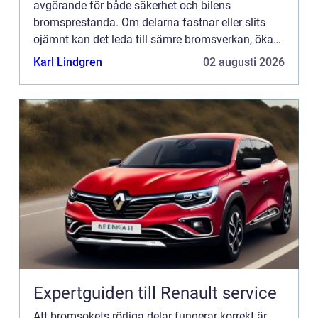
avgörande för både säkerhet och bilens
bromsprestanda. Om delarna fastnar eller slits
ojämnt kan det leda till sämre bromsverkan, ökad
däckslitage och...
Karl Lindgren
02 augusti 2026
Expertguiden till Renault service
Att bromsokets rörliga delar fungerar korrekt är