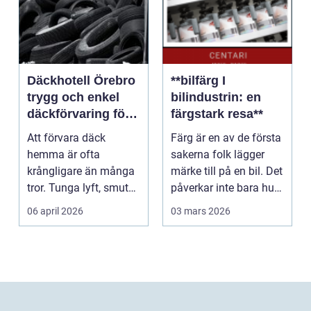
Däckhotell Örebro
**bilfärg I
trygg och enkel
bilindustrin: en
däckförvaring för
färgstark resa**
säkrare körning
Att förvara däck
Färg är en av de första
hemma är ofta
sakerna folk lägger
krångligare än många
märke till på en bil. Det
tror. Tunga lyft, smuts i
påverkar inte bara hur
förrådet och
ett for...
06 april 2026
03 mars 2026
osäkerhet...