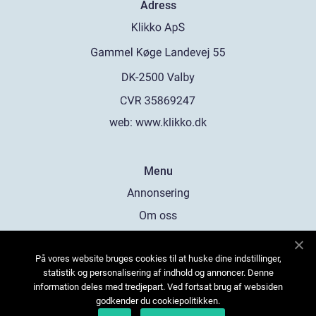
Adress
web:
www.klikko.dk
Menu
Annonsering
Om oss
Cookies
På vores website bruges cookies til at huske dine indstillinger,
Kontakta oss
statistik og personalisering af indhold og annoncer. Denne
Sitemap
information deles med tredjepart. Ved fortsat brug af websiden
godkender du cookiepolitikken.