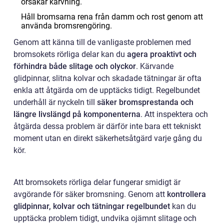
orsakar kärvning.
Håll bromsarna rena från damm och rost genom att
använda bromsrengöring.
Genom att känna till de vanligaste problemen med
bromsokets rörliga delar kan du
agera proaktivt och
förhindra både slitage och olyckor
. Kärvande
glidpinnar, slitna kolvar och skadade tätningar är ofta
enkla att åtgärda om de upptäcks tidigt. Regelbundet
underhåll är nyckeln till
säker bromsprestanda och
längre livslängd på komponenterna
. Att inspektera och
åtgärda dessa problem är därför inte bara ett tekniskt
moment utan en direkt säkerhetsåtgärd varje gång du
kör.
Att bromsokets rörliga delar fungerar smidigt är
avgörande för säker bromsning. Genom att
kontrollera
glidpinnar, kolvar och tätningar regelbundet
kan du
upptäcka problem tidigt, undvika ojämnt slitage och