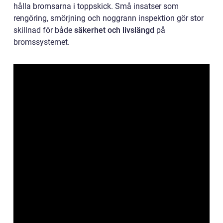
hålla bromsarna i toppskick. Små insatser som
rengöring, smörjning och noggrann inspektion gör stor
skillnad för både
säkerhet och livslängd
på
bromssystemet.