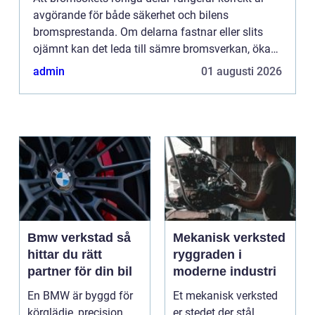
avgörande för både säkerhet och bilens
bromsprestanda. Om delarna fastnar eller slits
ojämnt kan det leda till sämre bromsverkan, ökad
däckslitage och...
admin
01 augusti 2026
Bmw verkstad så
Mekanisk verksted
hittar du rätt
ryggraden i
partner för din bil
moderne industri
En BMW är byggd för
Et mekanisk verksted
körglädje, precision
er stedet der stål,