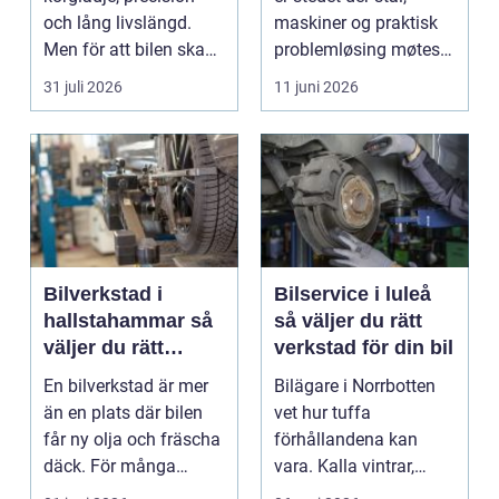
och lång livslängd.
maskiner og praktisk
Men för att bilen ska
problemløsing møtes.
fortsätta leverer...
Her blir ødelagte...
31 juli 2026
11 juni 2026
Bilverkstad i
Bilservice i luleå
hallstahammar så
så väljer du rätt
väljer du rätt
verkstad för din bil
verkstad för din bil
En bilverkstad är mer
Bilägare i Norrbotten
än en plats där bilen
vet hur tuffa
får ny olja och fräscha
förhållandena kan
däck. För många
vara. Kalla vintrar,
bilägare i Halls...
saltade vägar och