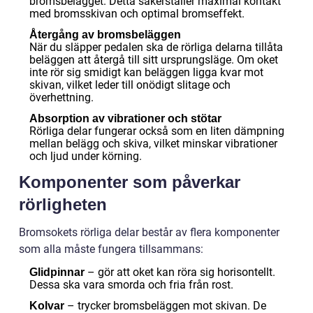
bromsbelägget. Detta säkerställer maximal kontakt
med bromsskivan och optimal bromseffekt.
Återgång av bromsbeläggen
När du släpper pedalen ska de rörliga delarna tillåta
beläggen att återgå till sitt ursprungsläge. Om oket
inte rör sig smidigt kan beläggen ligga kvar mot
skivan, vilket leder till onödigt slitage och
överhettning.
Absorption av vibrationer och stötar
Rörliga delar fungerar också som en liten dämpning
mellan belägg och skiva, vilket minskar vibrationer
och ljud under körning.
Komponenter som påverkar
rörligheten
Bromsokets rörliga delar består av flera komponenter
som alla måste fungera tillsammans:
– gör att oket kan röra sig horisontellt.
Glidpinnar
Dessa ska vara smorda och fria från rost.
– trycker bromsbeläggen mot skivan. De
Kolvar