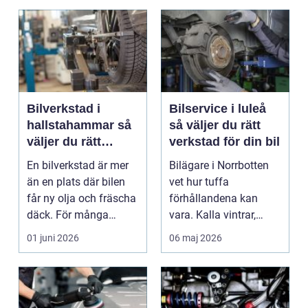
Bilverkstad i
Bilservice i luleå
hallstahammar så
så väljer du rätt
väljer du rätt
verkstad för din bil
verkstad för din bil
En bilverkstad är mer
Bilägare i Norrbotten
än en plats där bilen
vet hur tuffa
får ny olja och fräscha
förhållandena kan
däck. För många
vara. Kalla vintrar,
bilägare i Halls...
saltade vägar och
01 juni 2026
06 maj 2026
långa a...