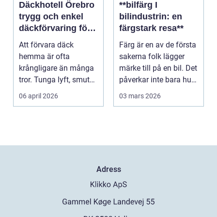
Däckhotell Örebro
**bilfärg I
trygg och enkel
bilindustrin: en
däckförvaring för
färgstark resa**
säkrare körning
Att förvara däck
Färg är en av de första
hemma är ofta
sakerna folk lägger
krångligare än många
märke till på en bil. Det
tror. Tunga lyft, smuts i
påverkar inte bara hur
förrådet och
ett for...
06 april 2026
03 mars 2026
osäkerhet...
Adress