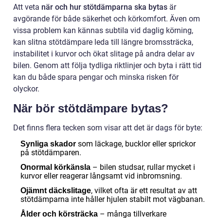
Att veta
när och hur stötdämparna ska bytas
är
avgörande för både säkerhet och körkomfort. Även om
vissa problem kan kännas subtila vid daglig körning,
kan slitna stötdämpare leda till längre bromssträcka,
instabilitet i kurvor och ökat slitage på andra delar av
bilen. Genom att följa tydliga riktlinjer och byta i rätt tid
kan du både spara pengar och minska risken för
olyckor.
När bör stötdämpare bytas?
Det finns flera tecken som visar att det är dags för byte:
som läckage, bucklor eller sprickor
Synliga skador
på stötdämparen.
– bilen studsar, rullar mycket i
Onormal körkänsla
kurvor eller reagerar långsamt vid inbromsning.
, vilket ofta är ett resultat av att
Ojämnt däckslitage
stötdämparna inte håller hjulen stabilt mot vägbanan.
– många tillverkare
Ålder och körsträcka