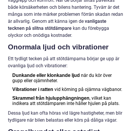
väggrepp och komfort. När de börjar slitas påverkas
både körsäkerheten och bilens hantering. Tyvärr är det
många som inte märker problemen förrän skadan redan
är allvarlig. Genom att känna igen de
vanligaste
tecknen på slitna stötdämpare
kan du förebygga
olyckor och onödiga kostnader.
Onormala ljud och vibrationer
Ett tydligt tecken på att stötdämparna börjar ge upp är
ovanliga ljud och vibrationer:
när du kör över
Dunkande eller klonkande ljud
gupp eller ojämnheter.
vid körning på ojämna vägbanor.
Vibrationer i ratten
, vilket kan
Skrammel från hjulupphängningen
indikera att stötdämparen inte håller hjulen på plats.
Dessa ljud kan ofta höras vid lägre hastigheter, men blir
tydligare när bilen belastas eller körs på dåliga vägar.