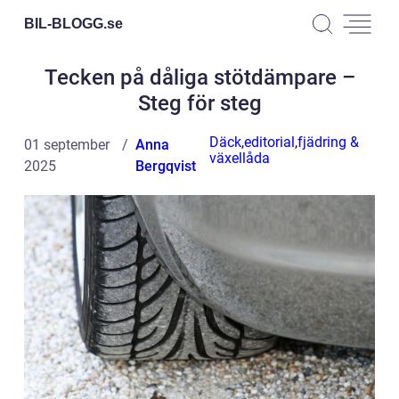
BIL-BLOGG.
se
Tecken på dåliga stötdämpare –
Steg för steg
Däck
,
editorial
,
fjädring &
01 september
Anna
växellåda
2025
Bergqvist