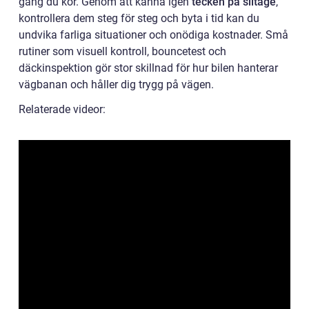
gång du kör. Genom att känna igen
tecken på slitage
,
kontrollera dem steg för steg och byta i tid kan du
undvika farliga situationer och onödiga kostnader. Små
rutiner som visuell kontroll, bouncetest och
däckinspektion gör stor skillnad för hur bilen hanterar
vägbanan och håller dig trygg på vägen.
Relaterade videor: