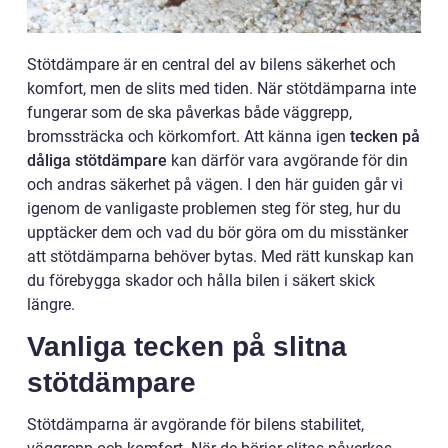
Stötdämpare är en central del av bilens säkerhet och
komfort, men de slits med tiden. När stötdämparna inte
fungerar som de ska påverkas både väggrepp,
bromssträcka och körkomfort. Att känna igen
tecken på
dåliga stötdämpare
kan därför vara avgörande för din
och andras säkerhet på vägen. I den här guiden går vi
igenom de vanligaste problemen steg för steg, hur du
upptäcker dem och vad du bör göra om du misstänker
att stötdämparna behöver bytas. Med rätt kunskap kan
du förebygga skador och hålla bilen i säkert skick
längre.
Vanliga tecken på slitna
stötdämpare
Stötdämparna är avgörande för bilens stabilitet,