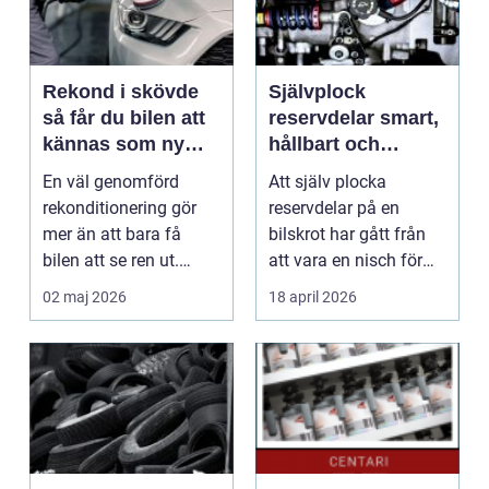
Rekond i skövde
Självplock
så får du bilen att
reservdelar smart,
kännas som ny
hållbart och
igen
plånboksvänligt
En väl genomförd
Att själv plocka
rekonditionering gör
reservdelar på en
mer än att bara få
bilskrot har gått från
bilen att se ren ut.
att vara en nisch för
Lacken skyddas,
inbitna bilentusiast...
02 maj 2026
18 april 2026
interi...