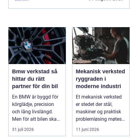
Bmw verkstad så
Mekanisk verksted
hittar du rätt
ryggraden i
partner för din bil
moderne industri
En BMW är byggd för
Et mekanisk verksted
körglädje, precision
er stedet der stål,
och lång livslängd.
maskiner og praktisk
Men för att bilen ska
problemløsing møtes.
fortsätta leverer...
Her blir ødelagte...
31 juli 2026
11 juni 2026