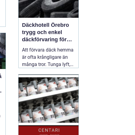
Däckhotell Örebro
trygg och enkel
däckförvaring för
säkrare körning
Att förvara däck hemma
är ofta krångligare än
många tror. Tunga lyft,
smuts i förrådet och
å
osäkerhet kring hur
däcken egentligen ska
ligga gör att förvaringen
sällan blir optimal.
Därför har allt fler
bilägare börjat leta
06
a
april 2026