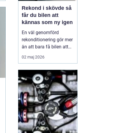
Rekond i skövde så
får du bilen att
kännas som ny igen
En väl genomförd
rekonditionering gör mer
än att bara få bilen att
se ren ut. Lacken
02 maj 2026
skyddas, interiören mår
bättre och bilens värde
kan öka. Många bilägare
i Skaraborg börjar
upptäcka hur stor
skillnad riktig bilvård gör
i vardagen. När vi pratar