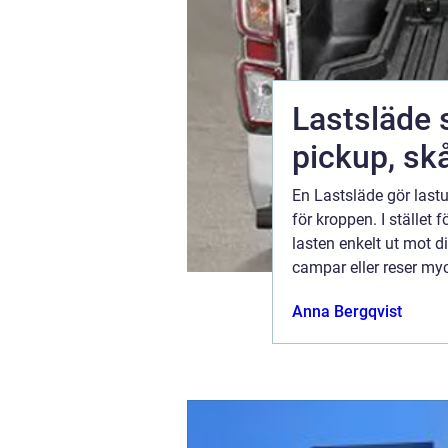
Lastsläde smartare lastning för
ce
pickup, sk
tera. Vad kan
En Lastsläde gör las
öjliga
för kroppen. I stället f
alla stolta
lasten enkelt ut mot d
campar eller reser myck
ugusti 2026
Anna Bergqvist