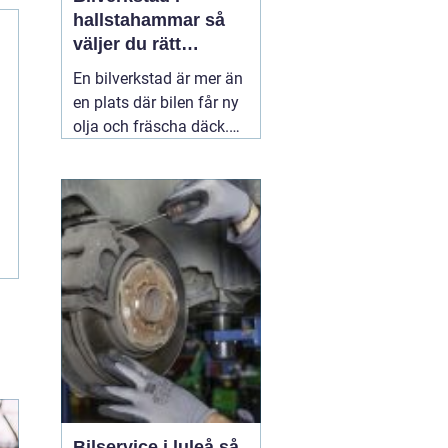
hallstahammar så
väljer du rätt
verkstad för din bil
En bilverkstad är mer än
en plats där bilen får ny
olja och fräscha däck.
För många bilägare i
Hallstahammar handlar
valet av verkstad om
trygghet, enkel vardag
och känslan av att bilen
alltid är redo. När någon
söker
01 juni 2026
Bilservice i luleå så