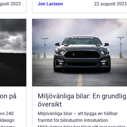
a för
bränsle, presentera olika typer och utforska
gusti 2023
Jon Larsson
22 augusti 2023
deras popularitet. Vidare komme...
kon på
Miljövänliga bilar: En grundlig
översikt
lvo 240
Miljövänliga bilar – att bygga en hållbar
ildesign
framtid för bilindustrin Introduktion