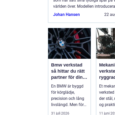
som har satt sina tydliga spår på
världen över. Modellen introducer
första gången av det svenska bil
Johan Hansen
22 au
Volvo under tidigt 1970-tal och bl
...
Bmw verkstad
Mekani
så hittar du rätt
verkst
partner för din
ryggra
bil
moder
En BMW är byggd
Et meka
industr
för körglädje,
verksted 
precision och lång
der stål,
livslängd. Men för
og prakt
att bilen ska
problem
31 juli 2026
11 juni 2