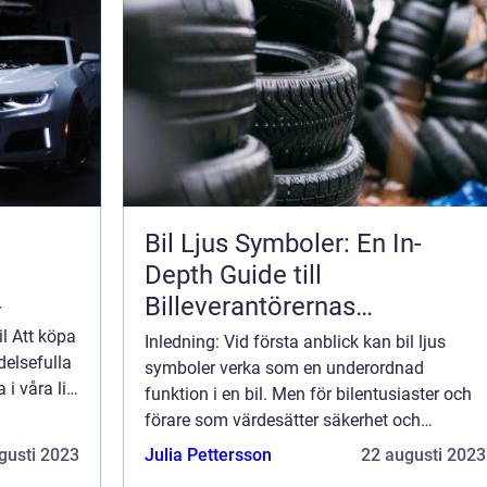
Bil Ljus Symboler: En In-
Depth Guide till
Billeverantörernas
r
Kodningssystem
il Att köpa
Inledning: Vid första anblick kan bil ljus
delsefulla
symboler verka som en underordnad
i våra liv.
funktion i en bil. Men för bilentusiaster och
a
förare som värdesätter säkerhet och
t. I denna
funktionalitet är dessa symboler mer än
gusti 2023
Julia Pettersson
22 augusti 2023
bara lysande ikoner på instrumentpanelen. I