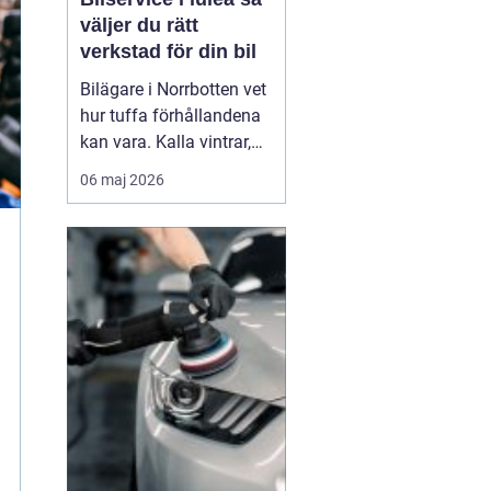
väljer du rätt
verkstad för din bil
Bilägare i Norrbotten vet
hur tuffa förhållandena
kan vara. Kalla vintrar,
saltade vägar och långa
06 maj 2026
avstånd ställer höga
krav på både fordon och
service. Därför spelar
valet av verkstad en
avgörande roll. En
genomtänk...