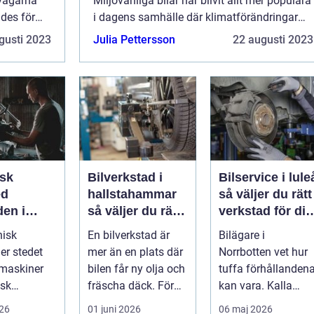
 vägarna
Miljövänliga bilar har blivit allt mer populära
ades för
i dagens samhälle där klimatförändringar
märket
och hållbarhet har blivit viktiga frågor.
gusti 2023
Julia Pettersson
22 augusti 2023
ev snabbt
Denna artikel kommer att ge en öv...
sk
Bilverkstad i
Bilservice i lule
ed
hallstahammar
så väljer du rätt
den i
så väljer du rätt
verkstad för din
ne
verkstad för din
bil
nisk
En bilverkstad är
Bilägare i
i
bil
er stedet
mer än en plats där
Norrbotten vet hur
 maskiner
bilen får ny olja och
tuffa förhållanden
isk
fräscha däck. För
kan vara. Kalla
løsing
många bilägare i
vintrar, saltade
026
01 juni 2026
06 maj 2026