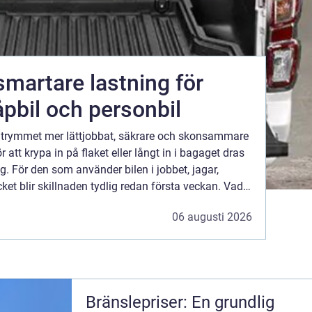
åpbil och personbil
tutrymmet mer lättjobbat, säkrare och skonsammare
ör att krypa in på flaket eller långt in i bagaget dras
ig. För den som använder bilen i jobbet, jagar,
et blir skillnaden tydlig redan första veckan. Vad
är en lastsläde och varför gör den sådan skillnad? En ...
06 augusti 2026
Bränslepriser: En grundlig