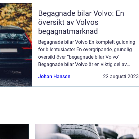
Begagnade bilar Volvo: En
översikt av Volvos
begagnatmarknad
Begagnade bilar Volvo En komplett guidning
för bilentusiaster En övergripande, grundlig
översikt över ”begagnade bilar Volvo”
Begagnade bilar Volvo är en viktig del av
begagnatmarknaden och har uppnått stor
Johan Hansen
22 augusti 2023
popularitet bland bilentusiaste...