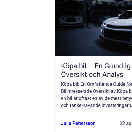
Köpa bil – En Grundlig
Översikt och Analys
Köpa bil: En Omfattande Guide fö
Bilintresserade Översikt av Köpa b
en bil är oftast en av de mest bety
och tankekrävande investeringarna 
Det är en process som kräver nog
överväganden, forskning och beslu
Julia Pettersson
22 au
...