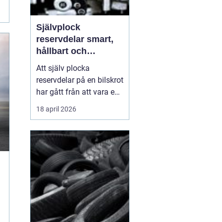
Självplock
reservdelar smart,
hållbart och
plånboksvänligt
Att själv plocka
reservdelar på en bilskrot
har gått från att vara en
nisch för inbitna
18 april 2026
bilentusiaster till ett allt
mer populärt val bland
vanliga bilägare.
Kombinationen av lägre
priser, miljönytta och
känslan av kontroll över
vad som hamnar i bile...