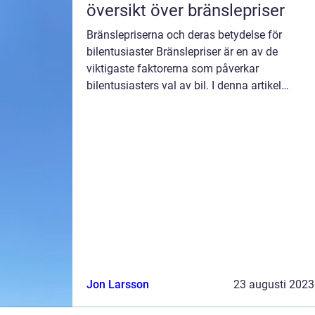
översikt över bränslepriser
Bränslepriserna och deras betydelse för
bilentusiaster Bränslepriser är en av de
viktigaste faktorerna som påverkar
bilentusiasters val av bil. I denna artikel
kommer vi att ge en grundlig översikt över
bränslepriser och undersöka olika typer av
brän...
Jon Larsson
23 augusti 2023