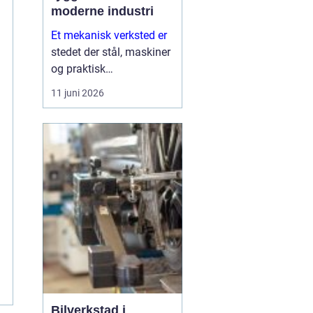
moderne industri
Et mekanisk verksted er
stedet der stål, maskiner
og praktisk
problemløsing møtes.
11 juni 2026
Her blir ødelagte
komponenter reparert,
nye deler produsert og
eldre utstyr oppgradert
for å tåle mange nye år
i...
Bilverkstad i