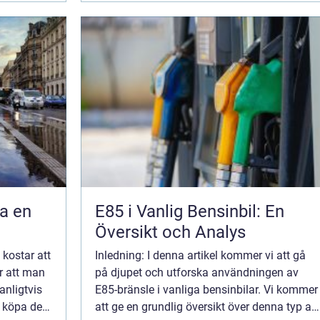
denna a...
sa en
E85 i Vanlig Bensinbil: En
Översikt och Analys
 kostar att
Inledning: I denna artikel kommer vi att gå
är att man
på djupet och utforska användningen av
anligtvis
E85-bränsle i vanliga bensinbilar. Vi kommer
tt köpa den.
att ge en grundlig översikt över denna typ av