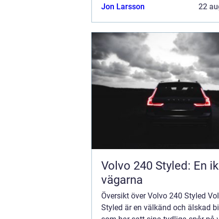
Leasingavgiften täcker kostnadern
Jon Larsson
22 au
bilens värdeförlust sa...
Volvo 240 Styled: En i
vägarna
Översikt över Volvo 240 Styled Vo
Styled är en välkänd och älskad b